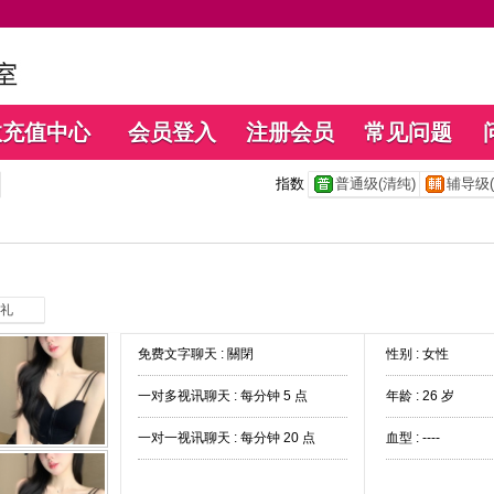
数充值中心
会员登入
注册会员
常见问题
指数
普通级(清纯)
辅导级(
礼
免费文字聊天 :
關閉
性别 : 女性
一对多视讯聊天 :
每分钟 5 点
年龄 : 26 岁
一对一视讯聊天 :
每分钟 20 点
血型 : ----