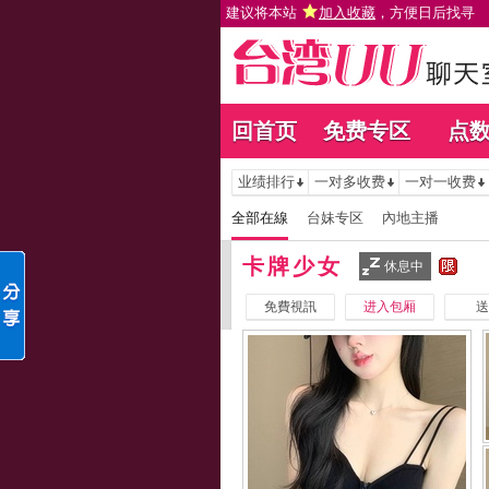
建议将本站
加入收藏
，方便日后找寻
回首页
免费专区
点
业绩排行
一对多收费
一对一收费
全部在線
台妹专区
內地主播
卡牌少女
休息中
免費視訊
进入包厢
送