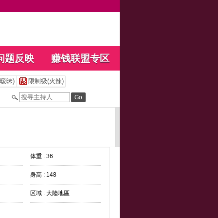
问题反映
赚钱联盟专区
暧昧)
限制级(火辣)
体重 : 36
身高 : 148
区域 : 大陸地區