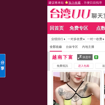
建议将本站
加入收藏
，方便日后找寻
回首页
免费专区
点
业绩排行
一对多收费
一对一收费
全部在線
台妹专区
內地主播
越南下富
休息中
免費視訊
进入包厢
送