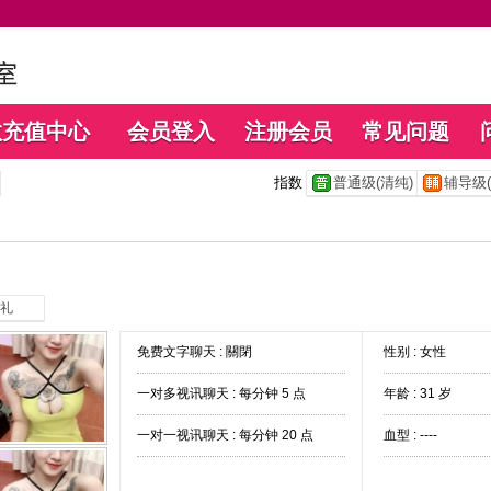
数充值中心
会员登入
注册会员
常见问题
指数
普通级(清纯)
辅导级(
礼
免费文字聊天 :
關閉
性别 : 女性
一对多视讯聊天 :
每分钟 5 点
年龄 : 31 岁
一对一视讯聊天 :
每分钟 20 点
血型 : ----