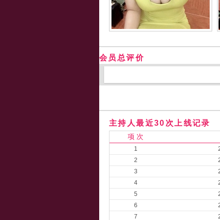
会员总评价
主持人最近30次上线记录
项 次
1
2
3
4
5
6
7