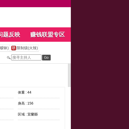
问题反映
赚钱联盟专区
暧昧)
限制级(火辣)
体重 : 44
身高 : 156
区域 : 宜蘭縣