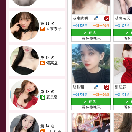
越南蘭明
越南裴天
第 11 名
一对多5点
一对一20点
一对多5点
香奈奈子
在线上
看免费视讯
看免
第 12 名
懼高症
騷甜甜
醉紅顏
第 13 名
一对多5点
一对一20点
一对多5点
夏思甯
在线上
看免费视讯
看免
第 14 名
一口奶茶