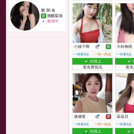
第 30 名
酒釀梨渦
表演中
小姨子啊
大杯胸模
一对多6点
一对一25点
一对多6点
在线上
看免费视讯
看免
優優嗄
葆葆貝
一对多6点
一对一25点
一对多6点
在线上