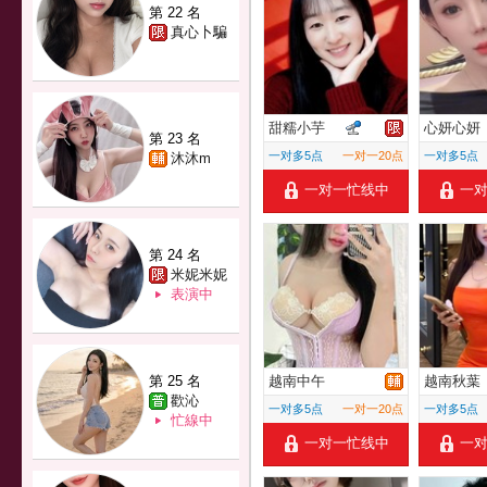
第 22 名
真心卜騙
甜糯小芋
心妍心妍
第 23 名
一对多5点
一对一20点
一对多5点
沐沐m
一对一忙线中
一
第 24 名
米妮米妮
表演中
第 25 名
越南中午
越南秋葉
歡沁
一对多5点
一对一20点
一对多5点
忙線中
一对一忙线中
一