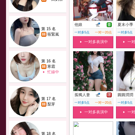
他娘
夏末小季
第 15 名
一对多5点
一对一20点
一对多5点
筱緊嵐
一对多表演中
一
第 16 名
寒霜
忙線中
孤獨人妻
圓圓潤潤
第 17 名
一对多5点
一对一20点
一对多5点
梨芽
一对多表演中
一
第 18 名