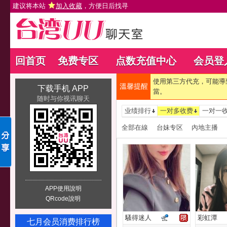
建议将本站
加入收藏
，方便日后找寻
回首页
免费专区
点数充值中心
会员登
使用第三方代充，可能導
溫馨提醒
下载手机 APP
當。
随时与你视讯聊天
业绩排行
一对多收费
一对一
全部在線
台妹专区
內地主播
APP使用說明
QRcode說明
騷得迷人
彩虹潭
七月会员消费排行榜