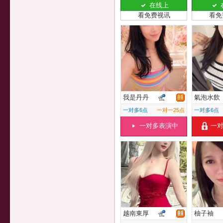
在线上
看免费视讯
看免
我是丹丹
氣泡水飲
一对多6点
一对一25点
一对多6点
一对多表演中
一
越南東厚
柚子袖