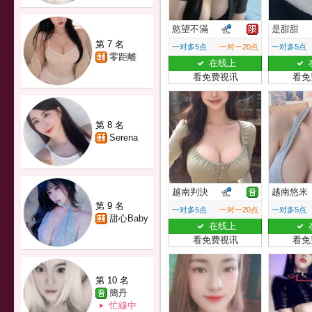
慾望不滿
是甜甜
第 7 名
一对多5点
一对一20点
一对多5点
零距離
在线上
看免费视讯
看免
第 8 名
Serena
越南判決
越南悠米
第 9 名
一对多5点
一对一20点
一对多5点
甜心Baby
在线上
看免费视讯
看免
第 10 名
簡丹
忙線中