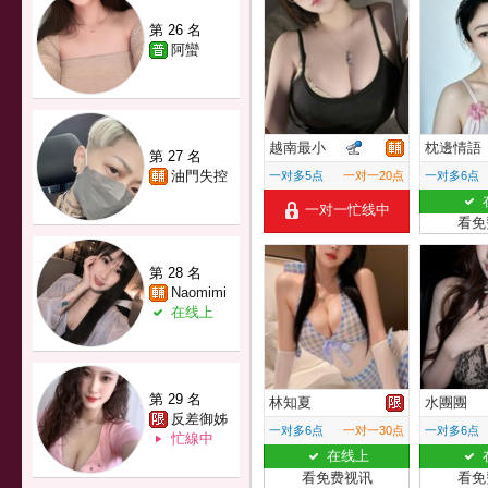
第 26 名
阿蠻
越南最小
枕邊情語
第 27 名
油門失控
一对多5点
一对一20点
一对多6点
一对一忙线中
看免
第 28 名
Naomimi
在线上
第 29 名
林知夏
水團團
反差御姊
一对多6点
一对一30点
一对多6点
忙線中
在线上
看免费视讯
看免