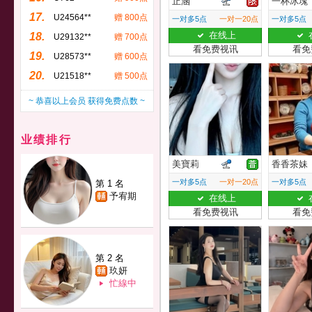
止涵
一杯冰塊
17.
U24564**
赠 800点
一对多5点
一对一20点
一对多5点
在线上
18.
U29132**
赠 700点
看免费视讯
看免
19.
U28573**
赠 600点
20.
U21518**
赠 500点
~ 恭喜以上会员 获得免费点数 ~
业绩排行
美寶莉
香香茶妹
一对多5点
一对一20点
一对多5点
第 1 名
予宥期
在线上
看免费视讯
看免
第 2 名
玖妍
忙線中