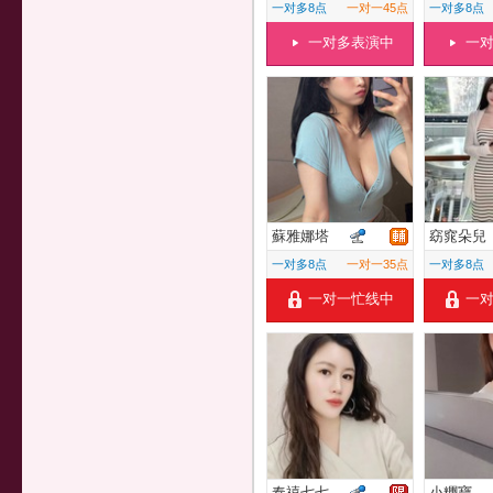
一对多8点
一对一45点
一对多8点
一对多表演中
一
蘇雅娜塔
窈窕朵兒
一对多8点
一对一35点
一对多8点
一对一忙线中
一
奉禧七七
小糰寶