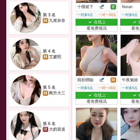
十榴裙下
Noran
第 3 名
一对多5点
一对一20点
一对多5点
九尾奈奈
在线上
看免费视讯
看免
第 4 名
艾媛熙
我初體驗
午夜魅姬
第 5 名
一对多5点
一对一20点
一对多5点
剛升大三
在线上
看免费视讯
看免
第 6 名
大奶當道