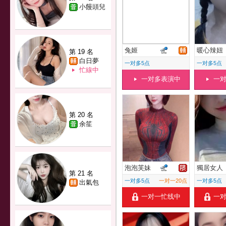
小饅頭兒
兔姬
暖心辣妞
第 19 名
白日夢
一对多5点
一对多5点
忙線中
一对多表演中
一
第 20 名
余笙
泡泡芙妹
獨居女人
第 21 名
一对多5点
一对一20点
一对多5点
出氣包
一对一忙线中
一